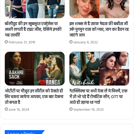
i
l
a
d
बॉलीवुड की इन खूबसूरत एक्ट्रेसेस पर
इस शख्स से है तारक मेहता की बबीता जी
d
अच्छी लगती है टाइट जींस, देखिये इनकी
उर्फ मुनमुन दत्ता को प्यार, जान कर हैरान रह
r
यह तस्वीरें
जाएंगे आप
e
February 21, 2019
January 4, 2022
s
s
ओटीटी पर मौजूद इन सीरीज को देखते ही
नेटफ्लिक्स पर अभी देख लें ये फिल्में, एक
सिर चकरा जायेगा आपका, एक बार देखना
में तो भरे पड़े हैं रोमांटिक सीन, OTT पर
तो बनता है
आते ही उड़ाया था गर्दा
June 16, 2024
September 16, 2025