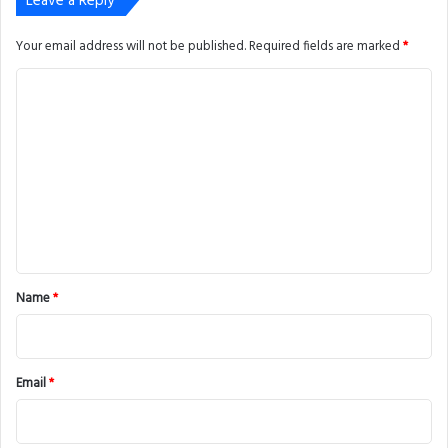
Leave a Reply
Your email address will not be published.
Required fields are marked
*
C
o
m
m
e
n
t
*
Name
*
Email
*