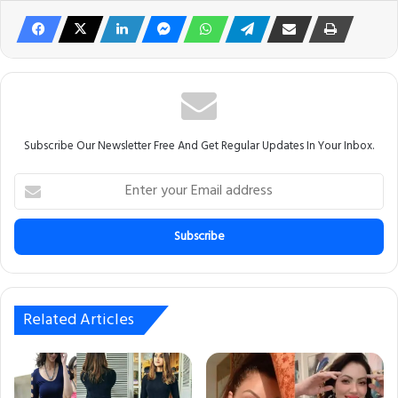
Subscribe Our Newsletter Free And Get Regular Updates In Your Inbox.
E
n
t
e
r
y
o
u
Related Articles
r
E
m
a