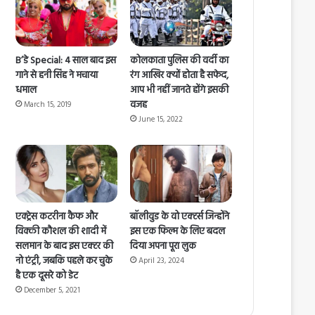
B’डे Special: 4 साल बाद इस
कोलकाता पुलिस की वर्दी का
गाने से हनी सिंह ने मचाया
रंग आखिर क्यों होता है सफेद,
धमाल
आप भी नहीं जानते होंगे इसकी
वजह
March 15, 2019
June 15, 2022
एक्ट्रेस कटरीना कैफ और
बॉलीवुड के वो एक्टर्स जिन्होंने
विक्की कौशल की शादी में
इस एक फिल्म के लिए बदल
सलमान के बाद इस एक्टर की
दिया अपना पूरा लुक
नो एंट्री, जबकि पहले कर चुके
April 23, 2024
है एक दूसरे को डेट
December 5, 2021