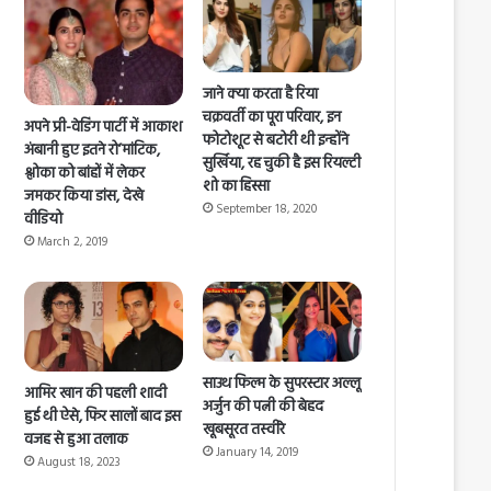
जाने क्या करता है रिया
चक्रवर्ती का पूरा परिवार, इन
अपने प्री-वेडिंग पार्टी में आकाश
फोटोशूट से बटोरी थी इन्होंने
अंबानी हुए इतने रो’मांटिक,
सुर्खिया, रह चुकी है इस रियल्टी
श्लोका को बांहों में लेकर
शो का हिस्सा
जमकर किया डांस, देखे
September 18, 2020
वीडियो
March 2, 2019
साउथ फिल्म के सुपरस्टार अल्लू
आमिर खान की पहली शादी
अर्जुन की पत्नी की बेहद
हुई थी ऐसे, फिर सालों बाद इस
खूबसूरत तस्वीरे
वजह से हुआ तलाक
January 14, 2019
August 18, 2023