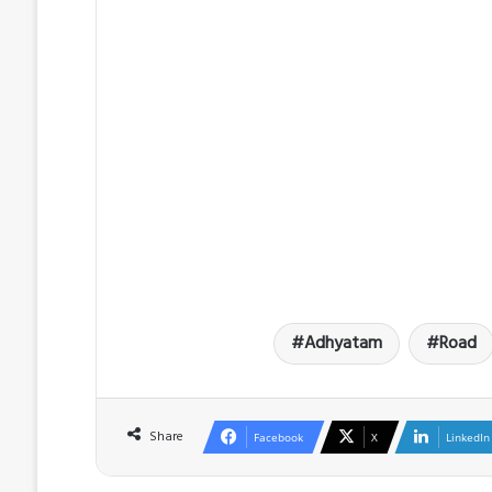
Adhyatam
Road
Share
Facebook
X
LinkedIn