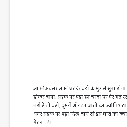
l
n
l
d
o
a
w
n
o
e
n
m
X
a
i
l
आपने अक्सर अपने घर के बड़ों के मुंह से सुना होग
होकर जाना, सड़क पर पड़ी इन चीजों पर पैर मत र
नहीं है तो वहीं, दूसरी ओर इन बातों का ज्योतिष शास्
अगर सड़क पर पड़ी दिख जाएं तो इस बात का ख्याल
पैर न पड़े।