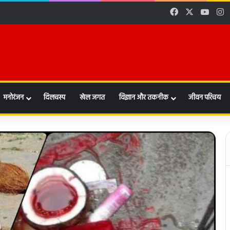
Facebook
X
YouT
I
l
मनोरंजन
दिलचस्प
खेल जगत
विज्ञान और तकनीक
जीवन परिचय