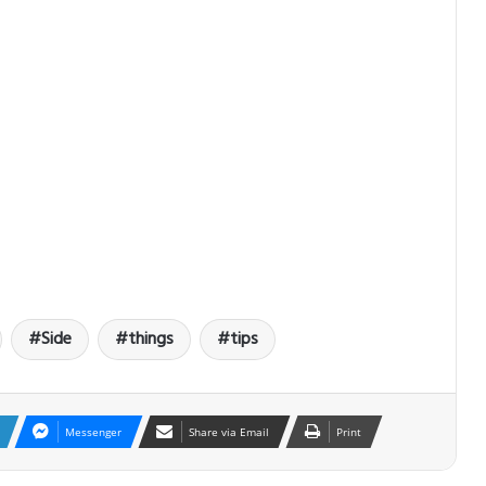
Side
things
tips
Messenger
Share via Email
Print