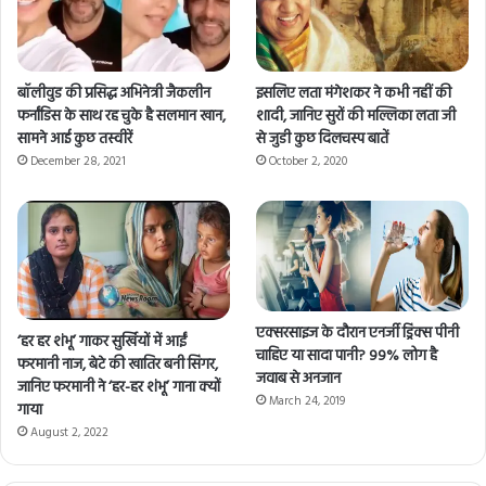
बॉलीवुड की प्रसिद्ध अभिनेत्री जैकलीन
इसलिए लता मंगेशकर ने कभी नहीं की
फर्नांडिस के साथ रह चुके है सलमान खान,
शादी, जानिए सुरों की मल्लिका लता जी
सामने आई कुछ तस्वीरें
से जुडी कुछ दिलचस्प बातें
December 28, 2021
October 2, 2020
एक्सरसाइज के दौरान एनर्जी ड्रिंक्स पीनी
‘हर हर शंभू’ गाकर सुर्खियों में आईं
चाहिए या सादा पानी? 99% लोग है
फरमानी नाज, बेटे की खातिर बनी सिंगर,
जवाब से अनजान
जानिए फरमानी ने ‘हर-हर शंभू’ गाना क्यों
March 24, 2019
गाया
August 2, 2022