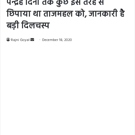
पन्द्रह दिनों तक कुछ इस तरह से
छिपाया था ताजमहल को, जानकारी है
बड़ी दिलचस्प
Rajni Goyal
S
December 18, 2020
e
n
d
a
n
e
m
a
i
l