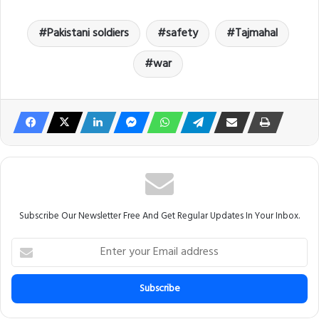
Pakistani soldiers
safety
Tajmahal
war
Subscribe Our Newsletter Free And Get Regular Updates In Your Inbox.
E
n
t
e
r