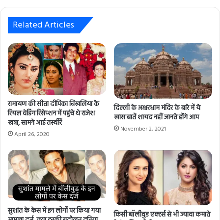
y
o
u
Related Articles
r
E
m
a
i
l
a
रामायण की सीता दीपिका चिखलिया के
d
दिल्ली के अक्षरधाम मंदिर के बारे में ये
रियल वेडिंग रिसेप्शन में पहुंचे थे राजेश
d
खास बातें शायद नहीं जानते होंगे आप
खन्ना, सामने आई तस्वीरें
r
November 2, 2021
April 26, 2020
e
s
s
सुशांत के केस में इन लोगों पर किया गया
किसी बॉलीवुड एक्टर्स से भी ज्यादा कमाते