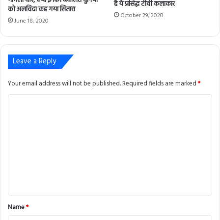
मामला दर्ज, क्या इनकी बदौलत दुनिया
है ये प्रसिद्ध टीवी कलाकार
को अलविदा कह गया सितारा
October 29, 2020
June 18, 2020
Leave a Reply
Your email address will not be published.
Required fields are marked
*
C
o
m
m
e
n
t
*
Name
*