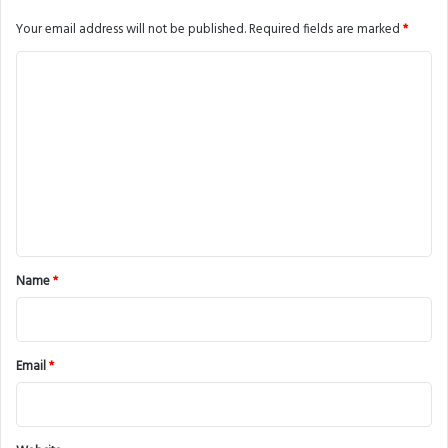
Your email address will not be published.
Required fields are marked
*
C
o
m
m
e
n
t
*
Name
*
Email
*