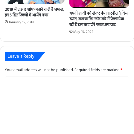
2019 में टाइगर श्रॉफ मचाने वाले है धमाल,
अपनी शादी को लेकर कंगना रनौत ने दिया
इन 5 हिट फिल्मों में आयेंगे नजर
ब्यान, बताया कि उनके बारे में फैलाई जा
January 15, 2019
रही है इस तरह की गलत अफवाह
May 15, 2022
Leave a Reply
Your email address will not be published.
Required fields are marked
*
C
o
m
m
e
n