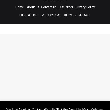
Home
About Us
Contact Us
Disclaimer
Privacy Policy
Editorial Team
Work With Us
Follow Us
Site Map
We Use Cookies On Our Website To Give You The Most Relevant