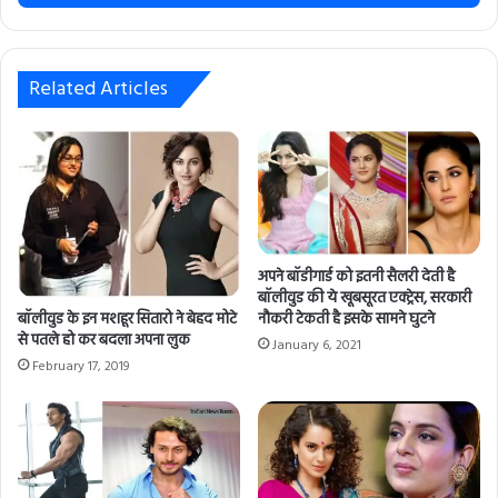
r
y
o
u
Related Articles
r
E
m
a
i
l
a
d
अपने बॉडीगार्ड को इतनी सैलरी देती है
d
बॉलीवुड की ये खूबसूरत एक्ट्रेस, सरकारी
r
बॉलीवुड के इन मशहूर सितारो ने बेहद मोटे
नौकरी टेकती है इसके सामने घुटने
e
से पतले हो कर बदला अपना लुक
January 6, 2021
s
February 17, 2019
s