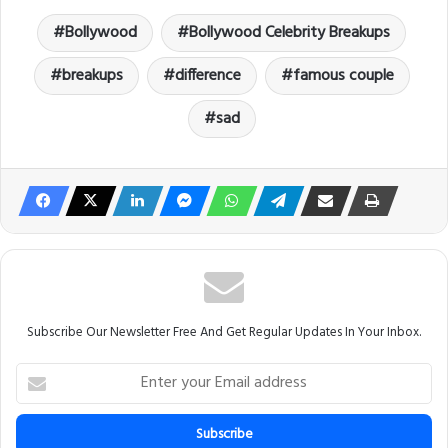
Bollywood
Bollywood Celebrity Breakups
breakups
difference
famous couple
sad
Subscribe Our Newsletter Free And Get Regular Updates In Your Inbox.
E
n
t
e