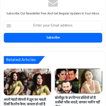
Subscribe Our Newsletter Free And Get Regular Updates In Your Inbox.
E
n
t
e
r
y
o
u
Related Articles
r
E
m
a
i
l
a
बॉलीवुड के इन दिग्गज हस्तियों को है
d
अपनी मेहंदी सेरेमनी में झूम कर नाचती
अजीबो गरीब आदतें, जानकर यकीन नहीं
d
दिखीं कैटरीना कैफ, वायरल हो रही है