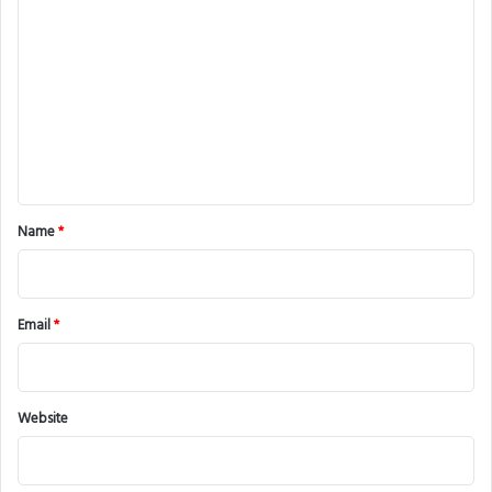
o
m
m
e
n
t
*
Name
*
Email
*
Website