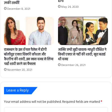
होगा
r
उनकी तस्वीरें
May 24, 2020
e
December 8, 2021
s
s
राजस्थान के इस रॉयल पैलेस में होगी
आखिर क्यों जूही चावला-माधुरी दीक्षित ने
बॉलीवुड एक्टर विक्की कौशल और
किसी एक्टर से नहीं की शादी, खुद बताई
कैटरीना की शादी, इस खास वजह से लिया
थी वजह
यहाँ शादी करने का फैसला
December 26, 2021
November 20, 2021
Leave a Reply
Your email address will not be published.
Required fields are marked
*
C