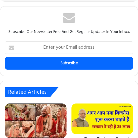
Subscribe Our Newsletter Free And Get Regular Updates In Your Inbox.
E
n
t
e
r
y
o
u
Related Articles
r
E
m
a
i
l
a