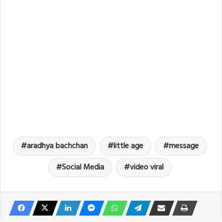
aradhya bachchan
little age
message
Social Media
video viral