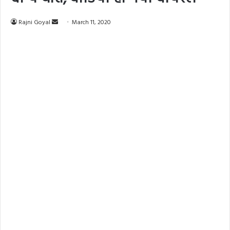
Rajni Goyal
S
March 11, 2020
e
n
d
a
n
e
m
a
i
l