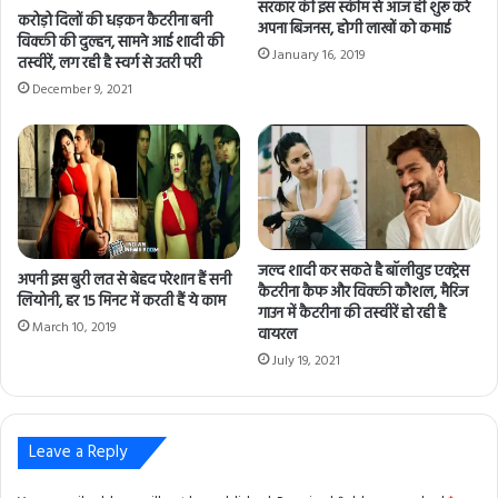
सरकार की इस स्कीम से आज ही शुरू करे
d
करोड़ो दिलों की धड़कन कैटरीना बनी
अपना बिजनस, होगी लाखों को कमाई
d
विक्की की दुल्हन, सामने आई शादी की
January 16, 2019
r
तस्वीरें, लग रही है स्वर्ग से उतरी परी
e
December 9, 2021
s
s
जल्द शादी कर सकते है बॉलीवुड एक्ट्रेस
अपनी इस बुरी लत से बेहद परेशान हैं सनी
कैटरीना कैफ और विक्की कौशल, मैरिज
लियोनी, हर 15 मिनट में करती हैं ये काम
गाउन में कैटरीना की तस्वीरें हो रही है
March 10, 2019
वायरल
July 19, 2021
Leave a Reply