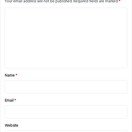
Your email address will not be published.
Required fields are marked
*
C
o
m
m
e
n
t
*
Name
*
Email
*
Website