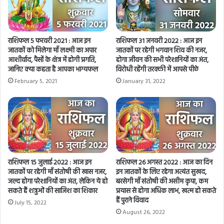
i
l
a
d
राशिफल 5 फरवरी 2021 : आज इन
राशिफल 31 जनवरी 2022 : आज इन
d
जातकों को मिलेगा माँ लक्ष्मी का अपार
जातकों पर रहेगी भगवान शिव की नजर,
r
आशीर्वाद, पैसों के क्षेत्र में होगी प्रगति,
होगा जीवन की सभी परेशानियों का अंत,
e
जानिए क्या कहता है आपका भाग्यफल
विरोधी रहेंगी तरक्की में आपसे पीछे
s
February 5, 2021
January 31, 2022
s
राशिफल 15 जुलाई 2022 : आज इन
राशिफल 26 अगस्त 2022 : आज का दिन
जातकों पर रहेगी माँ संतोषी की खास नजर,
इन जातकों के लिए रहेगा अत्यंत सुखद,
जल्द होगा परेशानियों का अंत, लेकिन ये हो
बरसेगी माँ संतोषी की असीम कृपा, कम
सकते हैं शत्रुओं की साजिश का शिकार
प्रयास से होगा अधिक लाभ, खत्म हो सकते
हैं पुराने विवाद
July 15, 2022
August 26, 2022