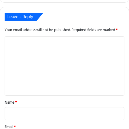
Leave a Reply
Your email address will not be published.
Required fields are marked
*
C
o
m
m
e
n
t
*
Name
*
Email
*