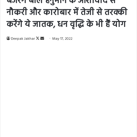
बजरंग बलि हनुमान के आशीर्वाद से
नौकरी और कारोबार में तेजी से तरक्की
करेंगे ये जातक, धन वृद्धि के भी हैं योग
Deepak Jakhar
F
S
May 17, 2022
o
e
l
n
l
d
o
a
w
n
o
e
n
m
X
a
i
l