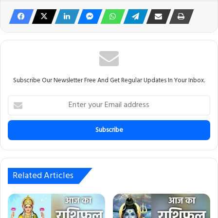
Subscribe Our Newsletter Free And Get Regular Updates In Your Inbox.
E
n
t
e
r
y
o
u
Related Articles
r
E
m
a