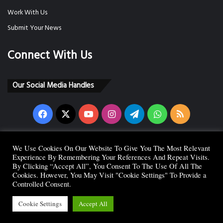
Work With Us
Submit Your News
Connect With Us
Our Social Media Handles
Facebook
X
YouTube
Instagram
Telegram
WhatsApp
RSS
We Use Cookies On Our Website To Give You The Most Relevant
Experience By Remembering Your References And Repeat Visits.
Copyright © 2026 Indian News Room. All Right Reserved. Powered By INR
By Clicking “Accept All”, You Consent To The Use Of All The
Cookies. However, You May Visit "Cookie Settings" To Provide a
Media Network.
Controlled Consent.
Home
About Us
Contact Us
Disclaimer
Privacy Policy
Cookie Settings
Accept All
Editorial Team
Work With Us
Follow Us
Site Map