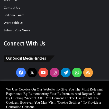
About Us
Contact Us
Editorial Team
Work With Us
Submit Your News
Connect With Us
Our Social Media Handles
Facebook
X
YouTube
Instagram
Telegram
WhatsApp
RSS
We Use Cookies On Our Website To Give You The Most Relevant
Experience By Remembering Your References And Repeat Visits.
Copyright © 2026 Indian News Room. All Right Reserved. Powered By INR
By Clicking “Accept All”, You Consent To The Use Of All The
Cookies. However, You May Visit "Cookie Settings" To Provide a
Media Network.
Controlled Consent.