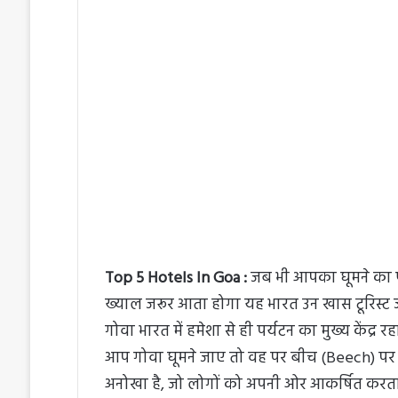
l
n
l
d
o
a
w
n
o
e
n
m
X
a
i
l
Top 5 Hotels In Goa :
जब भी आपका घूमने का प
ख्याल जरूर आता होगा यह भारत उन खास टूरिस्ट जगह
गोवा भारत में हमेशा से ही पर्यटन का मुख्य केंद्र 
आप गोवा घूमने जाए तो वह पर बीच (Beech) पर ज
अनोखा है, जो लोगों को अपनी ओर आकर्ष‍ित करता