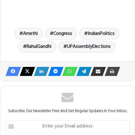
Amethi
Congress
IndianPolitics
RahulGandhi
UPAssemblyElections
Subscribe Our Newsletter Free And Get Regular Updates In Your Inbox.
E
n