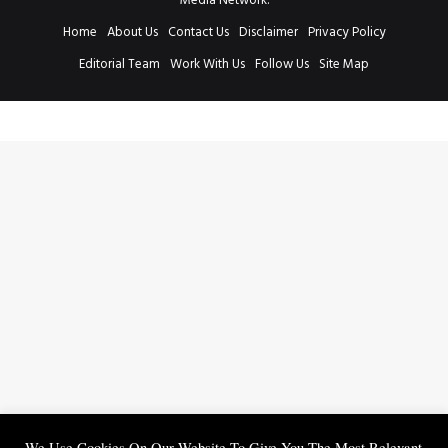
Media Network.
Home
About Us
Contact Us
Disclaimer
Privacy Policy
Editorial Team
Work With Us
Follow Us
Site Map
We Use Cookies On Our Website To Give You The Most Relevant