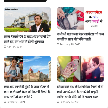
कभी भी मत करना अंडर गारमेंट्स को अन्य
सस्ता नेटवर्क देने के बाद अब अम्बानी देंगे
कपड़ों के साथ धोने की गलती
सस्ते घर, इस शहर से होगी शुरुआत
February 28, 2020
April 14, 2019
क्या आप जानते हैं मुंबई के ताज होटल में
हमेशा बाएं हाथ की अनामिका उंगली में ही
काम करने वाले वेटर की कितनी सैलरी है,
क्यों पहनाई जाती है सगाई की अंगूठी,
अगर नहीं तो जान लीजिये
जानिए इसके पीछे की दिलचस्प वजह
October 21, 2021
February 27, 2021