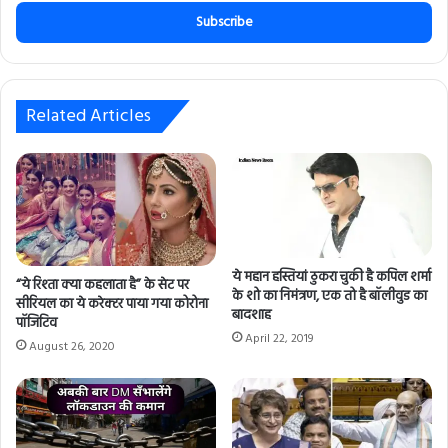
t
e
r
y
o
u
Related Articles
r
E
m
a
i
l
a
d
ये महान हस्तियां ठुकरा चुकी है कपिल शर्मा
“ये रिश्ता क्या कहलाता है” के सेट पर
के शो का निमंत्रण, एक तो है बॉलीवुड का
d
सीरियल का ये करेक्टर पाया गया कोरोना
बादशाह
r
पॉजिटिव
e
April 22, 2019
August 26, 2020
s
s