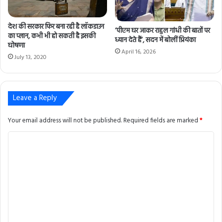
देश की सरकार फिर बना रही है लॉकडाउन
‘पीएम घर जाकर राहुल गांधी की बातों पर
का प्लान, कभी भी हो सकती है इसकी
ध्यान देते हैं’, सदन में बोलीं प्रियंका
घोषणा
April 16, 2026
July 13, 2020
Leave a Reply
Your email address will not be published.
Required fields are marked
*
C
o
m
m
e
n