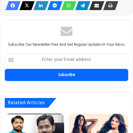
Subscribe Our Newsletter Free And Get Regular Updates In Your Inbox.
E
n
t
e
r
y
o
u
Related Articles
r
E
m
a
i