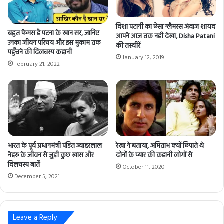
l
a
दिशा पटानी का ऐसा ग्लैमरस अंदाज शायद
d
बहुत फेमस है पटना के खान सर, जानिए
आपने आज तक नही देखा, Disha Patani
d
उनका जीवन परिचय और इस मुकाम तक
की तस्वीरें
r
पहुँचने की दिलचस्प कहानी
January 12, 2019
e
February 21, 2022
s
s
भारत के पूर्व प्रधानमंत्री पंडित ज्वाहरलाल
रेखा ने बताया, अमिताभ क्यों छिपाते थे
नेहरू के जीवन से जुड़ी कुछ खास और
दोनों के प्यार की कहानी लोगों से
दिलचस्प बातें
October 11, 2020
December 5, 2021
Leave a Reply