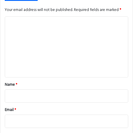
Your email address will not be published.
Required fields are marked
*
C
o
m
m
e
n
t
*
Name
*
Email
*