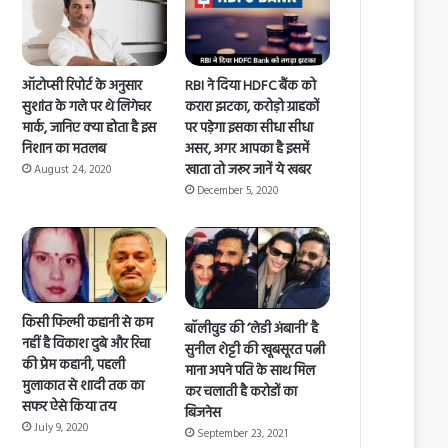
ऑटोप्सी रिपोर्ट के अनुसार
RBI ने दिया HDFC बैंक को
सुशांत के गले पर थे लिगेचर
करारा झटका, करोड़ो ग्राहकों
मार्क, जानिए क्या होता है इस
पर पड़ेगा इसका सीधा सीधा
निशान का मतलब
असर, अगर आपका है इसमें
खाता तो जरूर जानें ये खबर
August 24, 2020
December 5, 2020
किसी फिल्मी कहानी से कम
बॉलीवुड की ‘लेडी अंबानी’ है
नहीं है विकाश दुबे और रिचा
सुनील शेट्टी की खूबसूरत पत्नी
की प्रेम कहानी, पहली
माना अपने पति के साथ मिल
मुलाकात से शादी तक का
कर चलाती है करोडों का
सफर ऐसे किया तय
बिजनेस
July 9, 2020
September 23, 2021