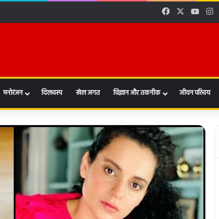
Facebook
X
YouT
I
l
मनोरंजन
दिलचस्प
खेल जगत
विज्ञान और तकनीक
जीवन परिचय