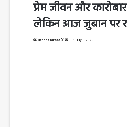
प्रेम जीवन और कारोबार
लेकिन आज जुबान पर रख
Deepak Jakhar
F
S
July 6, 2026
o
e
l
n
l
d
o
a
w
n
o
e
n
m
X
a
i
l