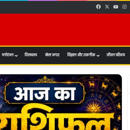
Facebook
X
YouT
I
l
मनोरंजन
दिलचस्प
खेल जगत
विज्ञान और तकनीक
जीवन परिचय