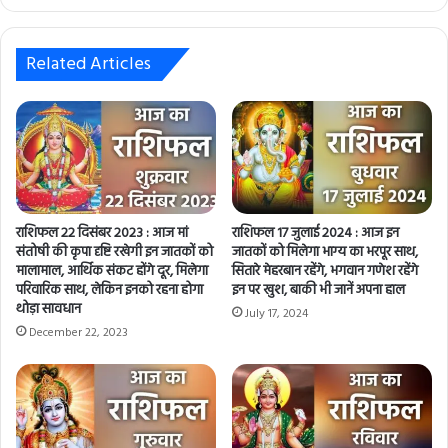
y
o
u
Related Articles
r
E
m
a
i
l
a
d
राशिफल 22 दिसंबर 2023 : आज मां
राशिफल 17 जुलाई 2024 : आज इन
d
संतोषी की कृपा दृष्टि रखेगी इन जातकों को
जातकों को मिलेगा भाग्य का भरपूर साथ,
r
मालामाल, आर्थिक संकट होंगे दूर, मिलेगा
सितारे मेहरबान रहेंगे, भगवान गणेश रहेंगे
e
परिवारिक साथ, लेकिन इनको रहना होगा
इन पर खुश, बाकी भी जानें अपना हाल
थोड़ा सावधान
s
July 17, 2024
s
December 22, 2023