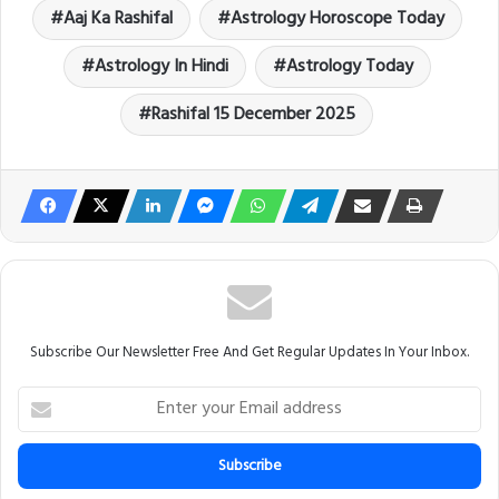
Aaj Ka Rashifal
Astrology Horoscope Today
Astrology In Hindi
Astrology Today
Rashifal 15 December 2025
Subscribe Our Newsletter Free And Get Regular Updates In Your Inbox.
E
n
t
e
r