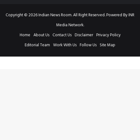
Copyright © 2026 Indian News Room. All Right Reserved. Powered By INR
Media Network.
Home
About Us
Contact Us
Disclaimer
Privacy Policy
Editorial Team
Work With Us
Follow Us
Site Map