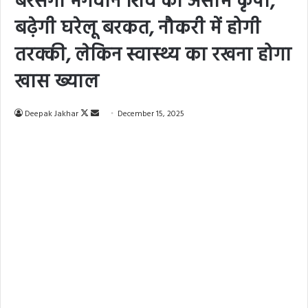
बरसेगी भगवान शिव की असीम कृपा,
बढ़ेगी घरेलू बरकत, नौकरी में होगी
तरक्की, लेकिन स्वास्थ्य का रखना होगा
खास ख्याल
Deepak Jakhar
F
S
December 15, 2025
o
e
l
n
l
d
o
a
w
n
o
e
n
m
X
a
i
l