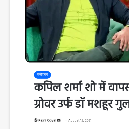
मनोरंजन
कपिल शर्मा शो में वाप
ग्रोवर उर्फ डॉ मशहूर ग
Rajni Goyal
S
August 15, 2021
e