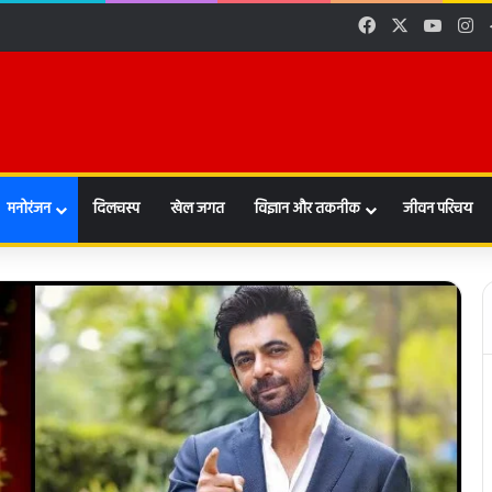
Facebook
X
YouTu
In
मनोरंजन
दिलचस्प
खेल जगत
विज्ञान और तकनीक
जीवन परिचय