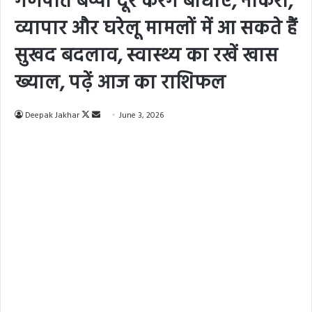
गणपति बप्पा दूर करेंगे बाधाएं, नौकरी,
व्यापार और घरेलू मामलों में आ सकते हैं
सुखद बदलाव, स्वास्थ्य का रखें खास
ख्याल, पढ़ें आज का राशिफल
Deepak Jakhar
F
S
June 3, 2026
o
e
l
n
l
d
o
a
w
n
o
e
n
m
X
a
i
l