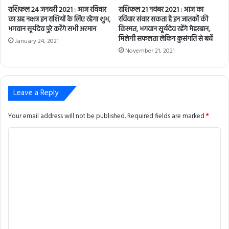
राशिफल 24 जनवरी 2021 : आज रविवार
राशिफल 21 नवंबर 2021 : आज का
का ग्रह नक्षत्र इन राशियों के लिए रहेगा शुभ,
रविवार संवार सकता है इन जातकों की
भगवान सूर्यदेव पुरे करेंगे सभी अरमान
किस्मत, भगवान सूर्यदेव रहेंगे मेहरबान,
मिलेगी सफलता लेकिन कुसंगति से बचें
January 24, 2021
November 21, 2021
Leave a Reply
Your email address will not be published.
Required fields are marked
*
C
o
m
m
e
n
t