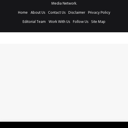
Media Network.
Home
About Us
Contact Us
Disclaimer
Privacy Policy
Editorial Team
Work With Us
Follow Us
Site Map