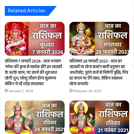
o
u
Related Articles
r
E
m
a
i
l
a
d
राशिफल 7 जनवरी 2026 : आज भगवान
राशिफल 28 फरवरी 2023 : आज इन
d
गणेश की कृपा से सार्थक होंगे इन जातकों
जातकों पर रहेगा बजरंग बली हनुमान का
r
के अटके काम, नए कार्य की शुरुआत
आशीर्वाद, पुराने कर्ज से मिलेगी मुक्ति, मित्र
e
रहेगी शुभ, घरेलू जीवन होगा सुखमय
हर कदम पर देंगे साथ, लेकिन स्वास्थ्य
लेकिन ये रहें थोड़ा संभलकर
रहेगा कमजोर
s
s
January 7, 2026
February 28, 2023