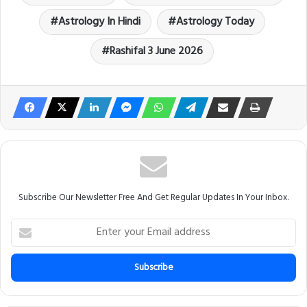
Astrology In Hindi
Astrology Today
Rashifal 3 June 2026
Subscribe Our Newsletter Free And Get Regular Updates In Your Inbox.
E
n
t
e
r
y