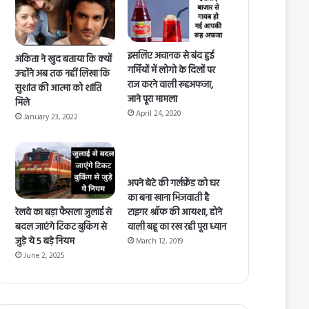
इसलिए अचानक से बंद हुई
अंकिता ने खुद बताया कि क्यों
गर्मियों में लोगो के दिलों पर
उन्होंने अब तक नहीं लिखा कि
राज करने वाली रूहअफजा,
सुशांत की आत्मा को शांति
जाने पूरा मामला
मिले
April 24, 2020
January 23, 2022
अपने बेटे की गर्लफ्रेंड को घर
का बना खाना भिजवाती है
रेलवे का बड़ा फैसला जुलाई से
टाइगर श्रॉफ की आयशा, होने
बदल जाएंगे टिकट बुकिंग से
वाली बहू का रख रही पूरा ध्यान
जुड़े ये 5 बड़े नियम
March 12, 2019
June 2, 2025