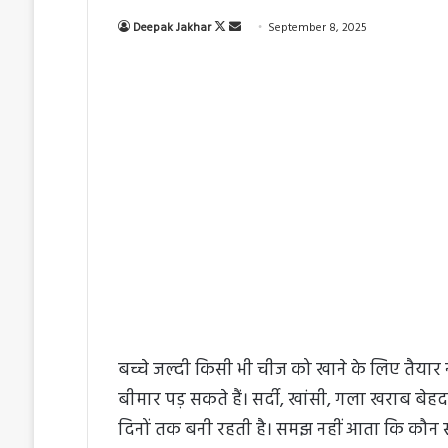
Deepak Jakhar
F
S
September 8, 2025
o
e
l
n
l
d
o
a
w
n
o
e
n
m
X
a
i
l
बच्चे जल्दी किसी भी चीज को खाने के लिए तैयार नह
बीमार पड़ सकते हैं। सर्दी, खांसी, गला खराब बे
दिनों तक बनी रहती है। समझ नहीं आता कि कौन सी