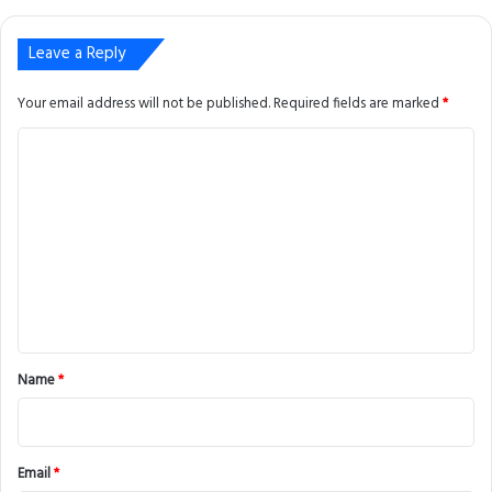
Leave a Reply
Your email address will not be published.
Required fields are marked
*
C
o
m
m
e
n
t
*
Name
*
Email
*