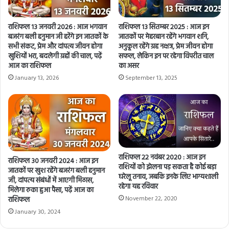
l
a
d
राशिफल 13 जनवरी 2026 : आज भगवान
राशिफल 13 सितम्बर 2025 : आज इन
d
बजरंग बली हनुमान जी हरेंगे इन जातकों के
जातकों पर मेहरबान रहेंगे भगवान शनि,
r
सभी संकट, प्रेम और दांपत्य जीवन होगा
अनुकूल रहेंगे ग्रह नक्षत्र, प्रेम जीवन होगा
e
खुशियों भरा, बदलेगी ग्रहों की चाल, पढ़ें
सफल, लेकिन इन पर रहेगा विपरीत चाल
आज का राशिफल
का असर
s
s
January 13, 2026
September 13, 2025
राशिफल 22 नवंबर 2020 : आज इन
राशिफल 30 जनवरी 2024 : आज इन
राशियों को झेलना पड़ सकता है कोई बड़ा
जातकों पर खुश रहेंगे बजरंग बली हनुमान
घरेलू तनाव, जबकि इनके लिए भाग्यशाली
जी, दांपत्‍य संबंधों में आएगी मिठास,
रहेगा यह रविवार
मिलेगा रुका हुआ पैसा, पढ़ें आज का
November 22, 2020
राशिफल
January 30, 2024