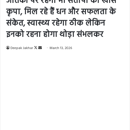
जातकों पर रहेगी माँ संतोषी की खास
कृपा, मिल रहे हैं धन और सफलता के
संकेत, स्वास्थ्य रहेगा ठीक लेकिन
इनको रहना होगा थोड़ा संभलकर
Deepak Jakhar
F
S
March 13, 2026
o
e
l
n
l
d
o
a
w
n
o
e
n
m
X
a
i
l