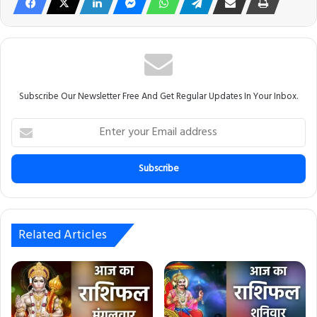
Subscribe Our Newsletter Free And Get Regular Updates In Your Inbox.
E
n
t
e
r
y
o
u
Related Articles
r
E
m
a
i