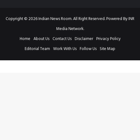
Copyright © 2026 Indian News Room. All Right Reserved. Powered By INR
Media Network.
Home
About Us
Contact Us
Disclaimer
Privacy Policy
Editorial Team
Work With Us
Follow Us
Site Map