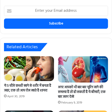
E
n
t
e
r
y
o
u
Related Articles
r
E
m
a
i
l
a
ये 5 चीजे कच्ची खाने से शरीर में बनता है
d
अगर आपको भी बार बार यूरिन जाने की
जहर, एक तो आप रोज खाते है शायद
समस्या है तो हो सकती है ये बीमारी, एक
d
बार जरुर देखे
April 30, 2019
r
e
February 9, 2019
s