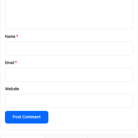
e
n
t
*
Name
*
Email
*
Website