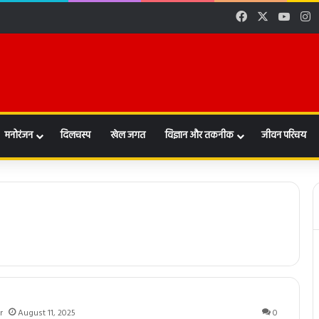
Facebook
X
YouT
I
मनोरंजन
दिलचस्प
खेल जगत
विज्ञान और तकनीक
जीवन परिचय
r
August 11, 2025
0