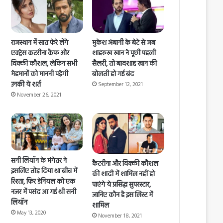
राजस्थान में सात फेरे लेंगे
मुकेश अंबानी के बेटे से जब
एक्ट्रेस कटरीना कैफ और
शाहरुख खान ने पूछी पहली
विक्की कौशल, लेकिन सभी
सैलरी, तो बादशाह खान की
मेहमानों को माननी पड़ेगी
बोलती हो गई बंद
उनकी ये शर्त
September 12, 2021
November 26, 2021
सनी लियॉन के मंगेतर ने
कैटरीना और विक्की कौशल
इसलिए तोड़ दिया था बीच में
की शादी में शामिल नहीं हो
रिश्ता, फिर डेनियल को एक
पाएंगे ये प्रसिद्ध सुपरस्टार,
नजर में पसंद आ गई थी सनी
जानिए कौन है इस लिस्ट में
लियॉन
शामिल
May 13, 2020
November 18, 2021