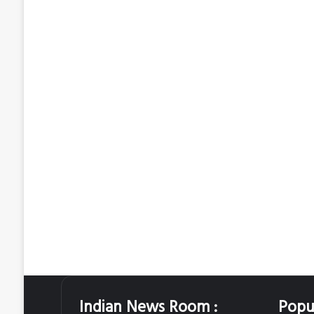
Indian News Room :
Popu